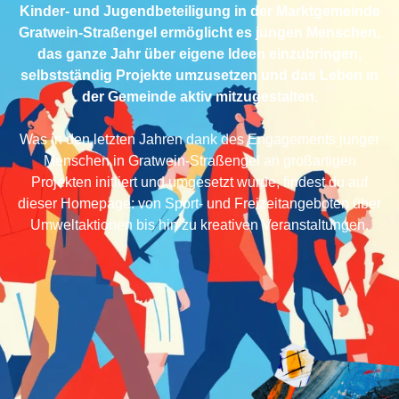
Kinder- und Jugendbeteiligung in der Marktgemeinde
Gratwein-Straßengel ermöglicht es jungen Menschen,
das ganze Jahr über eigene Ideen einzubringen,
selbstständig Projekte umzusetzen und das Leben in
der Gemeinde aktiv mitzugestalten.
Was in den letzten Jahren dank des Engagements junger
Menschen in Gratwein-Straßengel an großartigen
Projekten initiiert und umgesetzt wurde, findest du auf
dieser Homepage: von Sport- und Freizeitangeboten über
Umweltaktionen bis hin zu kreativen Veranstaltungen.